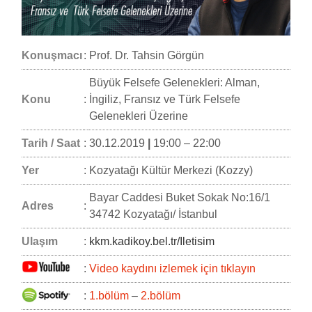
Konuşmacı
:
Prof. Dr. Tahsin Görgün
Büyük Felsefe Gelenekleri: Alman,
Konu
:
İngiliz, Fransız ve Türk Felsefe
Gelenekleri Üzerine
Tarih / Saat
:
30.12.2019
|
19:00 – 22:00
Yer
:
Kozyatağı Kültür Merkezi (Kozzy)
Bayar Caddesi Buket Sokak No:16/1
Adres
:
34742 Kozyatağı/ İstanbul
Ulaşım
:
kkm.kadikoy.bel.tr/Iletisim
:
Video kaydını izlemek için tıklayın
:
1.bölüm
–
2.bölüm