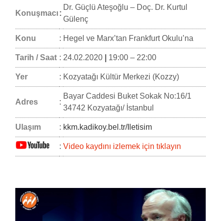
Dr. Güçlü Ateşoğlu – Doç. Dr. Kurtul
Konuşmacı
:
Gülenç
Konu
:
Hegel ve Marx’tan Frankfurt Okulu’na
Tarih / Saat
:
24.02.2020
|
19:00 – 22:00
Yer
:
Kozyatağı Kültür Merkezi (Kozzy)
Bayar Caddesi Buket Sokak No:16/1
Adres
:
34742 Kozyatağı/ İstanbul
Ulaşım
:
kkm.kadikoy.bel.tr/Iletisim
:
Video kaydını izlemek için tıklayın