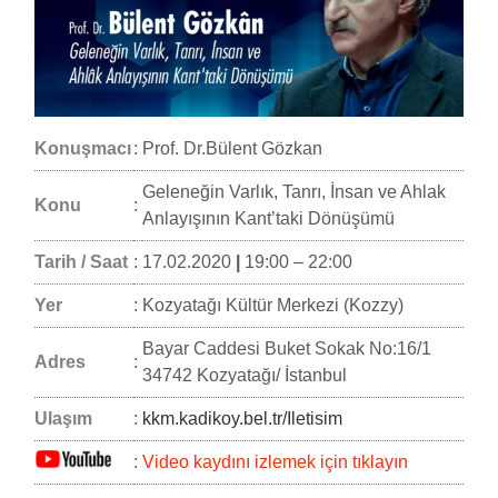
Konuşmacı
:
Prof. Dr.Bülent Gözkan
Geleneğin Varlık, Tanrı, İnsan ve Ahlak
Konu
:
Anlayışının Kant’taki Dönüşümü
Tarih / Saat
:
17.02.2020
|
19:00 – 22:00
Yer
:
Kozyatağı Kültür Merkezi (Kozzy)
Bayar Caddesi Buket Sokak No:16/1
Adres
:
34742 Kozyatağı/ İstanbul
Ulaşım
:
kkm.kadikoy.bel.tr/Iletisim
:
Video kaydını izlemek için tıklayın