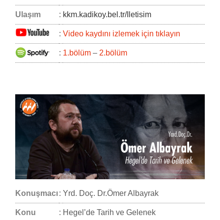
Ulaşım
:
kkm.kadikoy.bel.tr/Iletisim
:
Video kaydını izlemek için tıklayın
:
1.bölüm
–
2.bölüm
Konuşmacı
:
Yrd. Doç. Dr.Ömer Albayrak
Konu
:
Hegel’de Tarih ve Gelenek