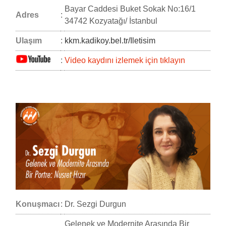
Bayar Caddesi Buket Sokak No:16/1
Adres
:
34742 Kozyatağı/ İstanbul
Ulaşım
:
kkm.kadikoy.bel.tr/Iletisim
:
Video kaydını izlemek için tıklayın
Konuşmacı
:
Dr. Sezgi Durgun
Gelenek ve Modernite Arasında Bir