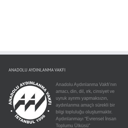
ANADOLU AYDINLANMA VAKFI
Anadolu Aydınlanma Vakfı’nın
amacı, din, dil, ırk, cinsiyet ve
uyruk ayrımı yapmaksızın,
aydınlanma amaçlı sürekli bir
bilgi topluluğu oluşturmaktır.
Aydınlanmayı “Evrensel İnsan
Toplumu Ülküsü”