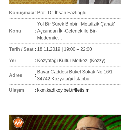
Konuşmacı
:
Prof. Dr. İhsan Fazlıoğlu
Yol Bir Sürek Binbir: ‘Metafizik Çanak’
Konu
:
Açısından İki-Gelenek ile Bir-
Modernite…
Tarih / Saat
:
18.11.2019
|
19:00 – 22:00
Yer
:
Kozyatağı Kültür Merkezi (Kozzy)
Bayar Caddesi Buket Sokak No:16/1
Adres
:
34742 Kozyatağı/ İstanbul
Ulaşım
:
kkm.kadikoy.bel.tr/Iletisim