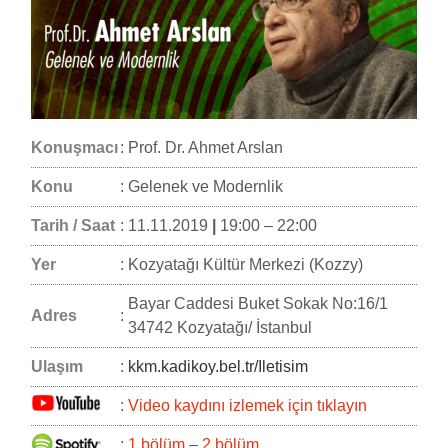
Konuşmacı
:
Prof. Dr. Ahmet Arslan
Konu
:
Gelenek ve Modernlik
Tarih / Saat
:
11.11.2019
|
19:00 – 22:00
Yer
:
Kozyatağı Kültür Merkezi (Kozzy)
Bayar Caddesi Buket Sokak No:16/1
Adres
:
34742 Kozyatağı/ İstanbul
Ulaşım
:
kkm.kadikoy.bel.tr/Iletisim
:
Video kaydını izlemek için tıklayın
:
1.bölüm
–
2.bölüm