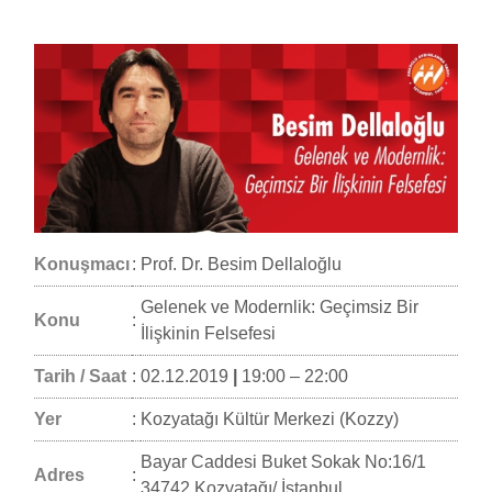
Konuşmacı
:
Prof. Dr. Besim Dellaloğlu
Gelenek ve Modernlik: Geçimsiz Bir
Konu
:
İlişkinin Felsefesi
Tarih / Saat
:
02.12.2019
|
19:00 – 22:00
Yer
:
Kozyatağı Kültür Merkezi (Kozzy)
Bayar Caddesi Buket Sokak No:16/1
Adres
:
34742 Kozyatağı/ İstanbul