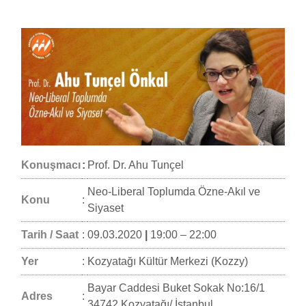
Konuşmacı
:
Prof. Dr. Ahu Tunçel
Neo-Liberal Toplumda Özne-Akıl ve
Konu
:
Siyaset
Tarih / Saat
:
09.03.2020
|
19:00 – 22:00
Yer
:
Kozyatağı Kültür Merkezi (Kozzy)
Bayar Caddesi Buket Sokak No:16/1
Adres
:
34742 Kozyatağı/ İstanbul