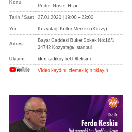
Konu
:
Portre: Nusret Hızır
Tarih / Saat
:
27.01.2020
|
19:00 – 22:00
Yer
:
Kozyatağı Kültür Merkezi (Kozzy)
Bayar Caddesi Buket Sokak No:16/1
Adres
:
34742 Kozyatağı/ İstanbul
Ulaşım
:
kkm.kadikoy.bel.tr/Iletisim
:
Video kaydını izlemek için tıklayın