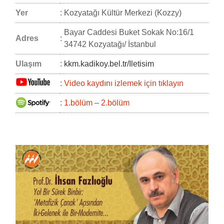
Yer
:
Kozyatağı Kültür Merkezi (Kozzy)
Bayar Caddesi Buket Sokak No:16/1
Adres
:
34742 Kozyatağı/ İstanbul
Ulaşım
:
kkm.kadikoy.bel.tr/Iletisim
:
Video kaydını izlemek için tıklayın
:
1.bölüm
–
2.bölüm