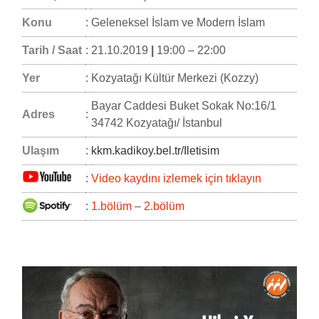
Konu
:
Geleneksel İslam ve Modern İslam
Tarih / Saat
:
21.10.2019
|
19:00 – 22:00
Yer
:
Kozyatağı Kültür Merkezi (Kozzy)
Bayar Caddesi Buket Sokak No:16/1
Adres
:
34742 Kozyatağı/ İstanbul
Ulaşım
:
kkm.kadikoy.bel.tr/Iletisim
:
Video kaydını izlemek için tıklayın
:
1.bölüm
–
2.bölüm