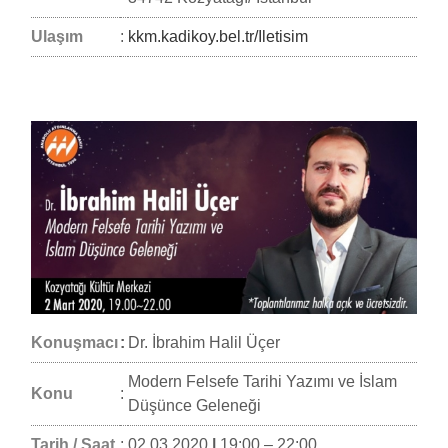
Ulaşım
:
kkm.kadikoy.bel.tr/Iletisim
Konuşmacı
:
Dr. İbrahim Halil Üçer
Modern Felsefe Tarihi Yazımı ve İslam
Konu
:
Düşünce Geleneği
Tarih / Saat
:
02.03.2020
|
19:00 – 22:00