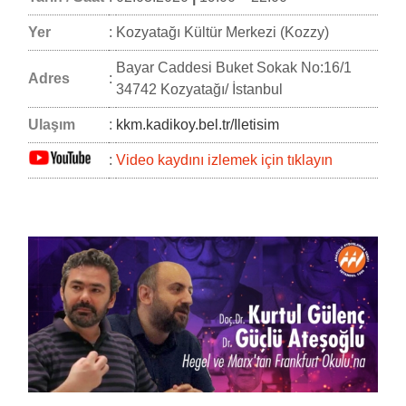
Yer
:
Kozyatağı Kültür Merkezi (Kozzy)
Bayar Caddesi Buket Sokak No:16/1
Adres
:
34742 Kozyatağı/ İstanbul
Ulaşım
:
kkm.kadikoy.bel.tr/Iletisim
:
Video kaydını izlemek için tıklayın