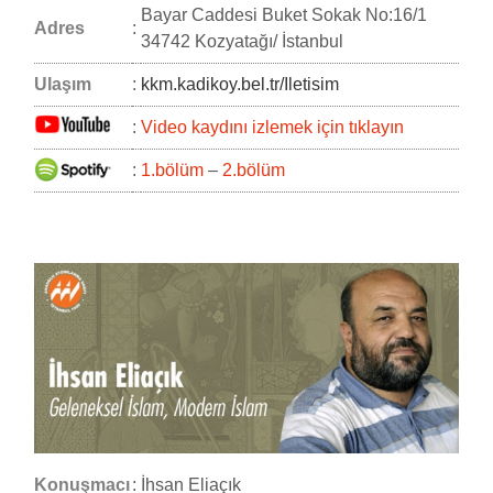
Bayar Caddesi Buket Sokak No:16/1
Adres
:
34742 Kozyatağı/ İstanbul
Ulaşım
:
kkm.kadikoy.bel.tr/Iletisim
:
Video kaydını izlemek için tıklayın
:
1.bölüm
–
2.bölüm
Konuşmacı
:
İhsan Eliaçık