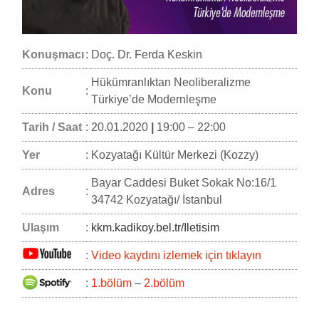
Konuşmacı
:
Doç. Dr. Ferda Keskin
Hükümranlıktan Neoliberalizme
Konu
:
Türkiye’de Modernleşme
Tarih / Saat
:
20.01.2020
|
19:00 – 22:00
Yer
:
Kozyatağı Kültür Merkezi (Kozzy)
Bayar Caddesi Buket Sokak No:16/1
Adres
:
34742 Kozyatağı/ İstanbul
Ulaşım
:
kkm.kadikoy.bel.tr/Iletisim
:
Video kaydını izlemek için tıklayın
:
1.bölüm
–
2.bölüm