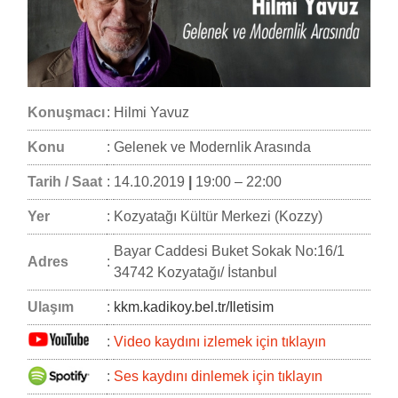
Konuşmacı
:
Hilmi Yavuz
Konu
:
Gelenek ve Modernlik Arasında
Tarih / Saat
:
14.10.2019
|
19:00 – 22:00
Yer
:
Kozyatağı Kültür Merkezi (Kozzy)
Bayar Caddesi Buket Sokak No:16/1
Adres
:
34742 Kozyatağı/ İstanbul
Ulaşım
:
kkm.kadikoy.bel.tr/Iletisim
:
Video kaydını izlemek için tıklayın
:
Ses kaydını dinlemek için tıklayın