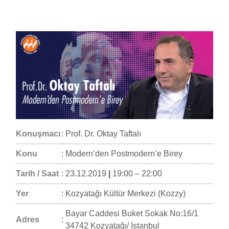
Konuşmacı
:
Prof. Dr. Oktay Taftalı
Konu
:
Modern’den Postmodern’e Birey
Tarih / Saat
:
23.12.2019
|
19:00 – 22:00
Yer
:
Kozyatağı Kültür Merkezi (Kozzy)
Bayar Caddesi Buket Sokak No:16/1
Adres
:
34742 Kozyatağı/ İstanbul