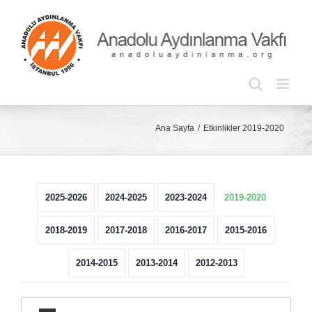
Skip
to
content
Ana Sayfa
Etkinlikler 2019-2020
2025-2026
2024-2025
2023-2024
2019-2020
2018-2019
2017-2018
2016-2017
2015-2016
2014-2015
2013-2014
2012-2013