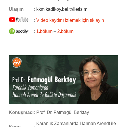
Ulaşım
:
kkm.kadikoy.bel.tr/Iletisim
:
Video kaydını izlemek için tıklayın
:
1.bölüm
–
2.bölüm
Konuşmacı
:
Prof. Dr. Fatmagül Berktay
Karanlık Zamanlarda Hannah Arendt ile
Konu
: