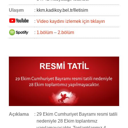
Ulaşım
:
kkm.kadikoy.bel.tr/Iletisim
:
Video kaydını izlemek için tıklayın
:
1.bölüm
–
2.bölüm
Açıklama
:
29 Ekim Cumhuriyet Bayramı resmi tatili
nedeniyle 28 Ekim toplantımız
yapılamayacaktır. Toplantılarımız 4