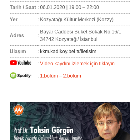
Tarih / Saat
:
06.01.2020
|
19:00 – 22:00
Yer
:
Kozyatağı Kültür Merkezi (Kozzy)
Bayar Caddesi Buket Sokak No:16/1
Adres
:
34742 Kozyatağı/ İstanbul
Ulaşım
:
kkm.kadikoy.bel.tr/Iletisim
:
Video kaydını izlemek için tıklayın
:
1.bölüm
–
2.bölüm